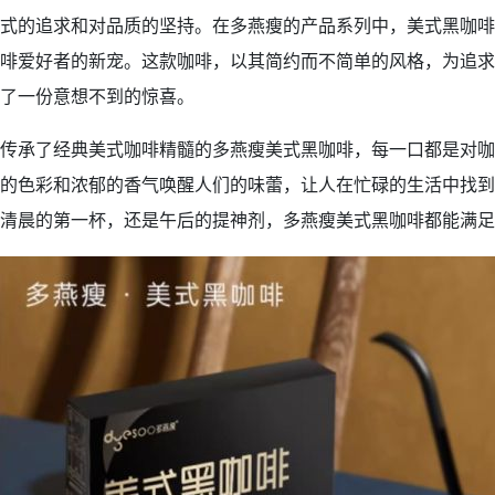
式的追求和对品质的坚持。在多燕瘦的产品系列中，美式黑咖啡
啡爱好者的新宠。这款咖啡，以其简约而不简单的风格，为追求
了一份意想不到的惊喜。
传承了经典美式咖啡精髓的多燕瘦美式黑咖啡，每一口都是对咖
的色彩和浓郁的香气唤醒人们的味蕾，让人在忙碌的生活中找到
清晨的第一杯，还是午后的提神剂，多燕瘦美式黑咖啡都能满足