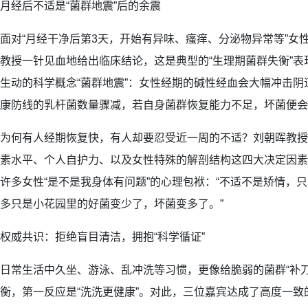
月经后不适是“菌群地震”后的余震
面对“月经干净后第3天，开始有异味、瘙痒、分泌物异常等”女
教授一针见血地给出临床结论，这是典型的“生理期菌群失衡”
生动的科学概念“菌群地震”：女性经期的碱性经血会大幅冲击
康防线的乳杆菌数量骤减，若自身菌群恢复能力不足，坏菌便会
为何有人经期恢复快，有人却要忍受近一周的不适？刘朝晖教授
素水平、个人自护力、以及女性特殊的解剖结构这四大决定因素
许多女性“是不是我身体有问题”的心理包袱：“不适不是矫情，只
多只是小花园里的好菌变少了，坏菌变多了。”
权威共识：拒绝盲目清洁，拥抱“科学循证”
日常生活中久坐、游泳、乱冲洗等习惯，更像给脆弱的菌群“补
衡，第一反应是“洗洗更健康”。对此，三位嘉宾达成了高度一