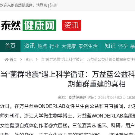
欢迎来到泰然健康网，请
登录
|
注册
资讯
首页
资讯
知识
热点
行业
大健康
泰然生活
怀孕
暴
首页
资讯
当“菌群地震”遇上科学循证：万益蓝公益科普直播解密女性
当“菌群地震”遇上科学循证：万益蓝公益
期菌群重建的真相
来源：
泰然健康网
时间：2026年06月02日 16:5
近日，在万益蓝WONDERLAB女性益生菌公益科普直播间，
师刘朝晖，浙江大学微生物学博士、万益蓝WONDERLAB高
女性健康自媒体创作者@六层楼，三位嘉宾从临床、科研、用户