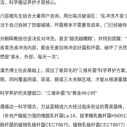
洁，科学循证养护才是核心。
六层楼先生结合大量用户咨询，用比喻点破误区：“乱冲洗不是‘清
当于自己拆掉了防御城墙，坏菌根本不需要攻进来，门已经被你
刘朝晖教授也坚决反对冲洗，直言“越洗越糟糕”，并特别提醒：
各类洗液冲洗内部，都会无差别地冲走好菌和坏菌，破坏了天然
惯是“清水、外部、每天一次”。
潘杰博士在此基础上，提出了差异化的“三维补菌”科学养护方
限，同时覆盖阴道、尿道、肠道三大关联区域，才能从根源重建
科学养护的关键窗口：“三维补菌”与“黄金48小时”
遵循这一科学理念，万益蓝精选六大经过临床验证的菁英菌株，
（补充产酸能力强的嗜酸乳杆菌La-14、鼠李糖乳酪杆菌HN0
肠杆菌的植物乳植杆菌CECT8675、植物乳植杆菌CECT867