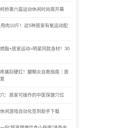
柯桥第六届运动休闲时尚周开幕
天甩肉10斤！这5种居家有氧运动配
燃脂+居家运动=明星同款身材！30
疼痛别硬扛！腱鞘炎自救指南｜居
复
穴：居家可操作的中医保健穴位
休闲游戏自动化签到助手下载
一份“居家健康饮食小指南”请查收