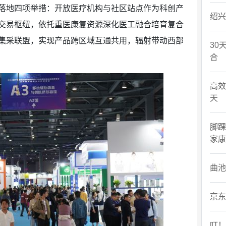
落地四项举措：开放医疗机构与社区站点作为科创产
绍兴
交易枢纽，依托重医康复资源深化医工融合培育复合
集采联盟，实现产品跨区域互通共用，辐射带动西部
30
合
高效
天
脚踝
家康
曲池
京东
叮！