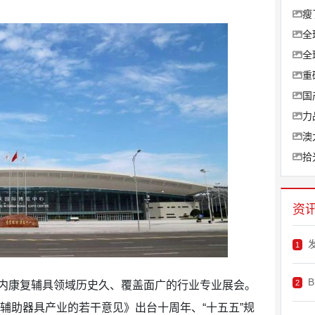
瘦
全
全
重
国
力
澳
拾
资
1
2
内康复辅具领域历史久、覆盖面广的行业专业展会。
复辅助器具产业的若干意见》出台十周年、“十五五”规