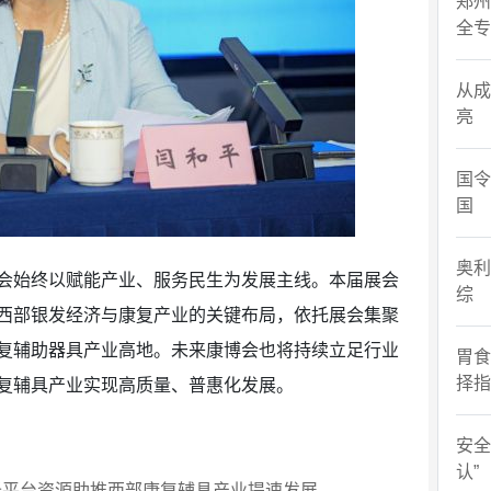
郑州
全专
从成
亮
国令
国
奥利
会始终以赋能产业、服务民生为发展主线。本届展会
综
西部银发经济与康复产业的关键布局，依托展会集聚
复辅助器具产业高地。未来康博会也将持续立足行业
胃食
择指
复辅具产业实现高质量、普惠化发展。
安全
认”
托平台资源助推西部康复辅具产业提速发展