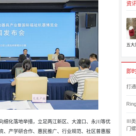
资
五大
即
打通
Ri
Ⅲ类
向细化落地举措，立足两江新区、大渡口、永川等优
门螺
资、产学研合作、惠民推广、行业规范、社区普惠服