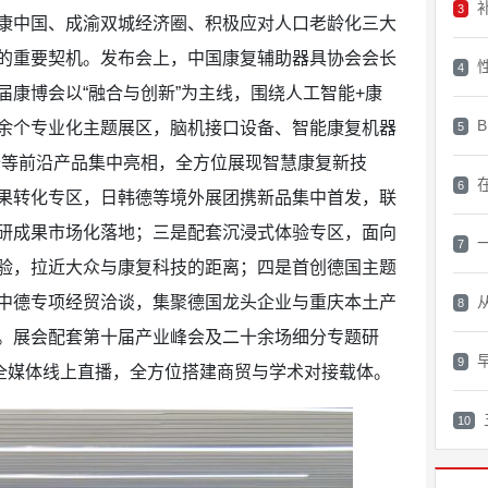
3
康中国、成渝双城经济圈、积极应对人口老龄化三大
的重要契机。发布会上，中国康复辅助器具协会会长
4
康博会以“融合与创新”为主线，围绕人工智能+康
余个专业化主题展区，脑机接口设备、智能康复机器
5
备等前沿产品集中亮相，全方位展现智慧康复新技
6
果转化专区，日韩德等境外展团携新品集中首发，联
研成果市场化落地；三是配套沉浸式体验专区，面向
7
验，拉近大众与康复科技的距离；四是首创德国主题
中德专项经贸洽谈，集聚德国龙头企业与重庆本土产
8
。展会配套第十届产业峰会及二十余场细分专题研
9
加全媒体线上直播，全方位搭建商贸与学术对接载体。
10