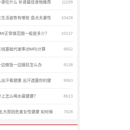
补肾吃什么 补肾最佳食物推荐
11199
性生活姿势有哪些 盘点夫妻性
10428
BMI正常值范围一般是多少？
10137
在线基础代谢率(BMR)计算
9652
一边做饭一边躁狂怎么办
9138
从出汗看健康 出汗透露你的健
9063
早上怎么喝水最健康？
8613
五大原因危害女性健康 如何保
7828