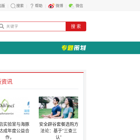
机版
搜索
帮助
微博
微信
搜 索
新资讯
启实验室与海豚
安全辟谷套餐选购方
达成年度公益合
法论：基于“三查三
作，
认”