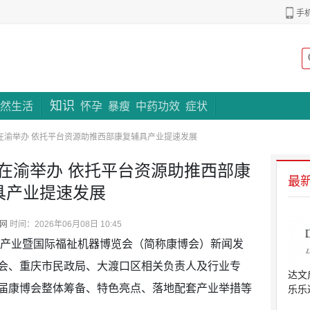
手
知识
专题策划
然生活
怀孕
暴瘦
中药功效
症状
在渝举办 依托平台资源助推西部康复辅具产业提速发展
会在渝举办 依托平台资源助推西部康
最
具产业提速发展
网
时间：2026年06月08日 10:45
具产业暨国际福祉机器博览会（简称康博会）新闻发
会、重庆市民政局、大渡口区相关负责人及行业专
达文
届康博会整体筹备、特色亮点、落地配套产业举措等
乐乐