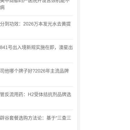
美中商都妇产医院开设宫颈机能不
病
分到功效：2026万本发光水去黄提
841号出入境新规实施在即，澳星出
司他哪个牌子好?2026年主流品牌
管反流用药：H2受体拮抗剂品牌选
辟谷套餐选购方法论：基于“三查三