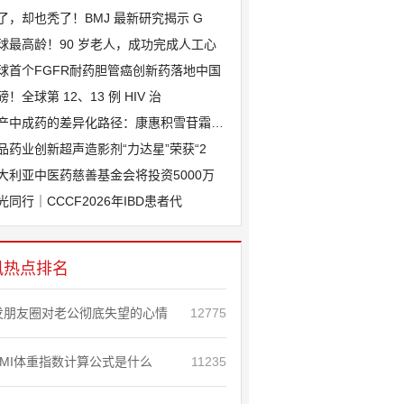
了，却也秃了！BMJ 最新研究揭示 G
球最高龄！90 岁老人，成功完成人工心
球首个FGFR耐药胆管癌创新药落地中国
磅！全球第 12、13 例 HIV 治
产中成药的差异化路径：康惠积雪苷霜软膏
品药业创新超声造影剂“力达星”荣获“2
大利亚中医药慈善基金会将投资5000万
光同行｜CCCF2026年IBD患者代
讯热点排名
发朋友圈对老公彻底失望的心情
12775
BMI体重指数计算公式是什么
11235