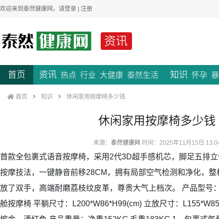
欢迎来到泰然健康网，请
登录
|
注册
资讯
首页
资讯
知识
热点
行业
大健康
泰然生活
怀孕
暴
首页
知识
休闲家用按摩椅多少钱
休闲家用按摩椅多少钱
来源：
泰然健康网
时间：2025年11月15日 13:0
首款全包裹式语音按摩椅，采用2代3D超手感机芯，脚足五排
按摩技法，一键静音前移28CM，拥有局部空气检测和净化，
放了双手，高端耐磨荔枝纹皮革，尊贵大气上档次。 产品型号：R
舱按摩椅 平躺尺寸：L200*W86*H99(cm) 立放尺寸：L155*W85