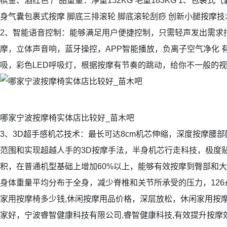
槟金、酒红色 产品重量：净重152KG 毛重183KG 1、包裹式
身气囊包裹式按摩 脚底三排滚轮 脚底滚轮刮痧 创新小腿按摩
2、智能语音控制：能够满足用户便捷控制，只需轻声发出需求
摩，立体声音响，蓝牙操控，APP智能播放，负离子空气净化 
吸，彩色LED呼吸灯，根据按摩有节奏的跳动，给你不一般的
哪家宁波按摩椅实体店比较好_苗木吧
3、3D超手感机芯技术：最长可达8cm机芯伸缩，深度按摩腰
范围和实现超越人手的3D按摩手法，半身机芯行走科技，极度
积，在普通机型基础上增加60%以上，能够有效按摩到臀部和大
身体重量平均分布于全身，减少脊椎和关节所承受的压力，126±
家用按摩椅多少钱,休闲按摩用品价格，深层放松，休闲家用按摩
家好，宁波睿智健康科技有限公司,睿智健康科技,有效提升按摩