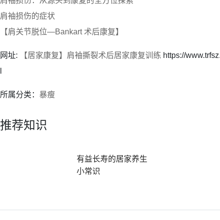
肩袖损伤：从源头到康复的全方位探索
肩袖损伤的症状
【肩关节脱位—Bankart 术后康复】
网址:
【居家康复】肩袖撕裂术后居家康复训练
https://www.trf
l
所属分类：
暴瘦
推荐知识
有益长寿的居家养生
小常识