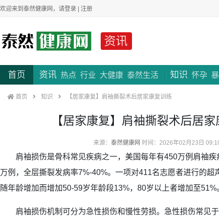
欢迎来到泰然健康网，请
登录
|
注册
资讯
首页
资讯
知识
热点
行业
大健康
泰然生活
怀孕
暴
首页
知识
【居家康复】肩袖撕裂术后居家康复训练
【居家康复】肩袖撕裂术后居家
来源：
泰然健康网
时间：2026年02月23日 09:1
肩袖损伤是骨科常见疾病之一，美国每年有450万例肩袖疾病
万例，全层撕裂发病率7%-40%。一项对411名志愿者进行的
随年龄增加而增加50-59岁年龄段13%，80岁以上者增加至51%
肩袖损伤机制可分为急性损伤和慢性劳损。急性损伤常见于