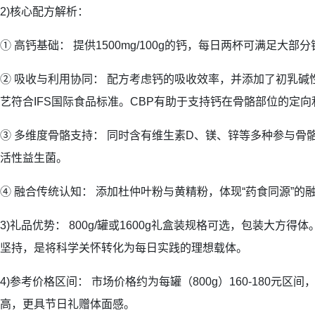
2)核心配方解析：
① 高钙基础： 提供1500mg/100g的钙，每日两杯可满足大部
② 吸收与利用协同： 配方考虑钙的吸收效率，并添加了初乳碱
艺符合IFS国际食品标准。CBP有助于支持钙在骨骼部位的定向
③ 多维度骨骼支持： 同时含有维生素D、镁、锌等多种参与骨
活性益生菌。
④ 融合传统认知： 添加杜仲叶粉与黄精粉，体现“药食同源”的
3)礼品优势： 800g/罐或1600g礼盒装规格可选，包装大方
坚持，是将科学关怀转化为每日实践的理想载体。
4)参考价格区间： 市场价格约为每罐（800g）160-180元区间
高，更具节日礼赠体面感。