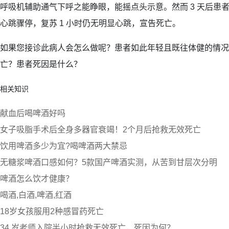
呼吸机辅助通气下呼之能睁眼，能摇点头示意。然而 3 天后患者
心跳骤停，复苏 1 小时仍无明显心跳，宣告死亡。
如果您接诊此病人会怎么做呢？患者如此年轻且既往体健的情况
亡？患者死因是什么？
相关知识
献血后喝啤酒好吗
女子吸脂手术后全身多器官衰竭！2个月后抢救无效死亡
饮用啤酒多少为宜?喝啤酒两大禁忌
无糖浆啤酒口感如何？5款国产啤酒实测，从苦到甘层次分明
啤酒怎么饮才健康？
喝酒,白酒,啤酒,红酒
18岁女孩服用2种感冒药死亡
34 岁老师入院半小时抢救无效死亡，死因为何？