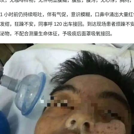
次，无咖啡样物，无伴明显腹痛，腹胀，腹泻，无心悸，胸闷，
1 小时前仍持续呕吐，伴有气促，意识模糊，口鼻中涌出大量
发绀，狂躁不安，同事呼 120 出车接回。到达现场患者烦躁不
泌物，不配合测量生命体征，予吸痰后面罩吸氧接回。