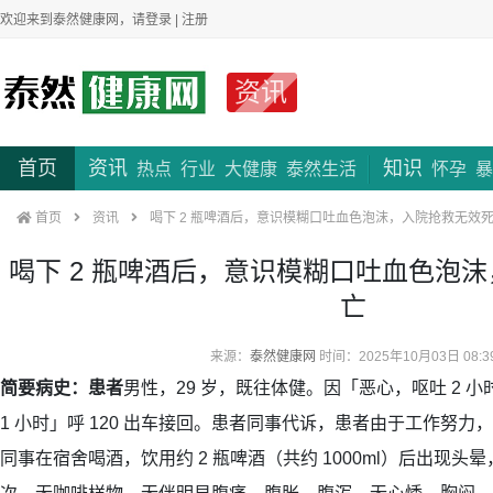
欢迎来到泰然健康网，请
登录
|
注册
资讯
首页
资讯
知识
热点
行业
大健康
泰然生活
怀孕
暴
首页
资讯
喝下 2 瓶啤酒后，意识模糊口吐血色泡沫，入院抢救无效
喝下 2 瓶啤酒后，意识模糊口吐血色泡
亡
来源：
泰然健康网
时间：2025年10月03日 08:3
简要病史：
患者
男性，29 岁，既往体健。因「恶心，呕吐 2 
1 小时」呼 120 出车接回。患者同事代诉，患者由于工作努力，
同事在宿舍喝酒，饮用约 2 瓶啤酒（共约 1000ml）后出现