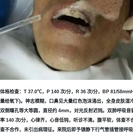
体格检查：T 37.0℃，P 140 次/分，R 36 次/分，BP 81/58mm
量给氧下)。神志模糊，口鼻见大量红色泡沫涌出，全身皮肤湿
双侧瞳孔等大等圆，直径约 4mm，对光反射迟钝。双肺呼吸音
率 140 次/分，心律齐，心音低钝，听诊不清。腹平软，体查
查不合作，未引出病理征。来院后即予镇静下行气管插管接呼吸