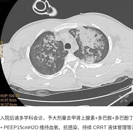
入院后请多学科会诊，予大剂量去甲肾上腺素+多巴胺+多巴酚丁胺 
+ PEEP15cmH2O 维持血氧、抗感染、持续 CRRT 液体