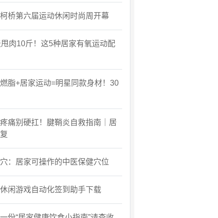
柯桥第六届运动休闲时尚周开幕
天甩肉10斤！这5种居家有氧运动配
燃脂+居家运动=明星同款身材！30
疼痛别硬扛！腱鞘炎自救指南｜居
复
穴：居家可操作的中医保健穴位
休闲游戏自动化签到助手下载
一份“居家健康饮食小指南”请查收