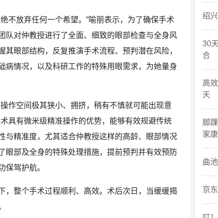
绍兴
，绝不放弃任何一个希望。”喻丽表示，为了确保手术
团队对仲教授进行了全面、细致的眼部检查与全身风
30
握其眼部结构，反复推演手术流程、预判潜在风险，
合
础病情况，以及科研工作的特殊用眼需求，为她量身
高效
天
术操作空间极其狭小、拥挤，稍有不慎就可能出现意
手术具有微米级精准操作的优势，能够有效规避传统
脚踝
家康
性与精准度，尤其适合仲教授这样的高龄、眼部情况
了眼部及全身的特殊处理措施，提前预判并有效预防
曲池
功保驾护航。
京东
下，整个手术过程顺利、高效。术后次日，当缓缓揭
。
叮！