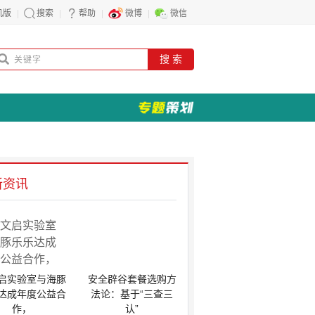
机版
搜索
帮助
微博
微信
搜 索
新资讯
启实验室与海豚
安全辟谷套餐选购方
达成年度公益合
法论：基于“三查三
作，
认”