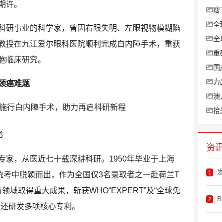
期许。
瘦
全
科研事业的科学家，曾因右眼失明、左眼视物模糊陷
全
教授在九江爱尔眼科医院顺利完成白内障手术，重获
重
胞临床研究。
国
力
颈癌难题
澳
拾
书
资
家，从医近七十载深耕科研。1950年毕业于上海
1
球统考中脱颖而出，作为全国仅3名录取者之一赴荷兰T
域取得重大成果，斩获WHO“EXPERT”及“全球免
2
，还研发多项核心专利。