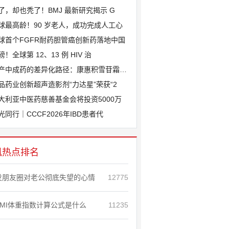
了，却也秃了！BMJ 最新研究揭示 G
球最高龄！90 岁老人，成功完成人工心
球首个FGFR耐药胆管癌创新药落地中国
磅！全球第 12、13 例 HIV 治
产中成药的差异化路径：康惠积雪苷霜软膏
品药业创新超声造影剂“力达星”荣获“2
大利亚中医药慈善基金会将投资5000万
光同行｜CCCF2026年IBD患者代
讯热点排名
发朋友圈对老公彻底失望的心情
12775
BMI体重指数计算公式是什么
11235