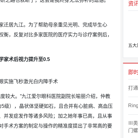
科研之路也就断了，这会是我终身无法弥补的遗憾。”
资
家迁居九江。为了帮助母亲重见光明、完成毕生心
权衡，反复对比多家医院的医疗实力与诊疗案例后，
五大
家术后视力提升至0.5
即
眼实施飞秒激光白内障手术
打通
难度较大。”九江爱尔眼科医院副院长喻丽介绍，仲教
Ri
为5级），晶状体坚硬如石，且合并有心脏病、高血压
、并发症发作等诸多风险；加之她年事已高，且从事
Ⅲ类
对手术方案的制定与操作的精准度提出了非常高的要
门螺