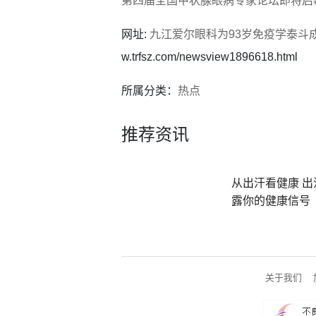
第四届全国甲状腺眼病专家论坛即将启
网址:
九江爱尔眼科为93岁免疫学泰斗
w.trfsz.com/newsview1896618.html
所属分类：
热点
推荐资讯
从出汗看健康 出
露你的健康信号
关于我们