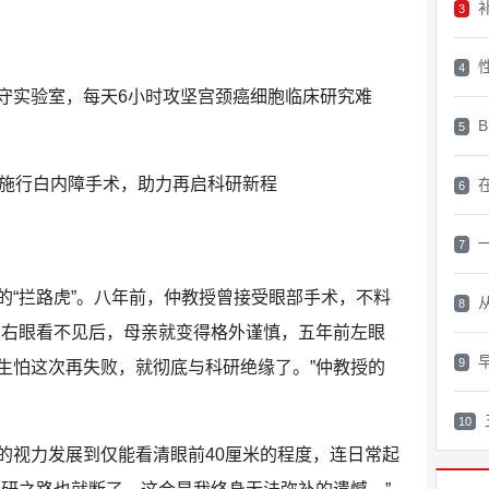
3
4
守实验室，每天6小时攻坚宫颈癌细胞临床研究难
5
6
7
的“拦路虎”。八年前，仲教授曾接受眼部手术，不料
8
从右眼看不见后，母亲就变得格外谨慎，五年前左眼
9
生怕这次再失败，就彻底与科研绝缘了。”仲教授的
10
的视力发展到仅能看清眼前40厘米的程度，连日常起