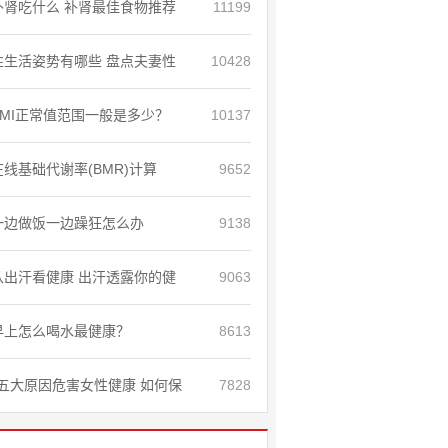
补肾吃什么 补肾最佳食物推荐
11199
性生活姿势有哪些 盘点夫妻性
10428
BMI正常值范围一般是多少？
10137
在线基础代谢率(BMR)计算
9652
一边做饭一边躁狂怎么办
9138
从出汗看健康 出汗透露你的健
9063
早上怎么喝水最健康？
8613
五大原因危害女性健康 如何保
7828