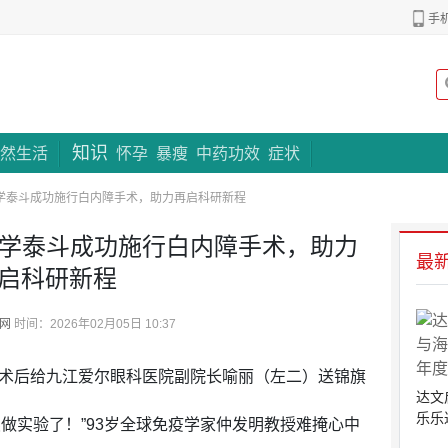
手
知识
专题策划
然生活
怀孕
暴瘦
中药功效
症状
学泰斗成功施行白内障手术，助力再启科研新程
疫学泰斗成功施行白内障手术，助力
最
启科研新程
网
时间：2026年02月05日 10:37
）术后给九江爱尔眼科医院副院长喻丽（左二）送锦旗
达文
乐乐
做实验了！”93岁全球免疫学家仲发明教授难掩心中