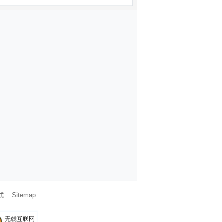
式
Sitemap