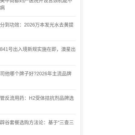
美中商都妇产医院开设宫颈机能不
病
分到功效：2026万本发光水去黄提
841号出入境新规实施在即，澳星出
司他哪个牌子好?2026年主流品牌
管反流用药：H2受体拮抗剂品牌选
辟谷套餐选购方法论：基于“三查三