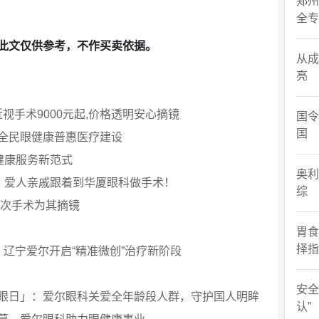
郑州
全专
此文仅供参考，不作买卖依据。
从成
亮
近视手术9000元起,价格透明安心摘镜
国令
国
全民眼健康普惠医疗建设
眼健康服务新范式
奥利
”，爱人亲戚跟着到华厦眼科做手术！
综
三次手术为其摘镜
胃食
择指
施，辽宁爱尔开启“精准微创”治疗新阶段
安全
眼日」：爱尔眼科关爱全年龄段人群，守护国人明眸
认”