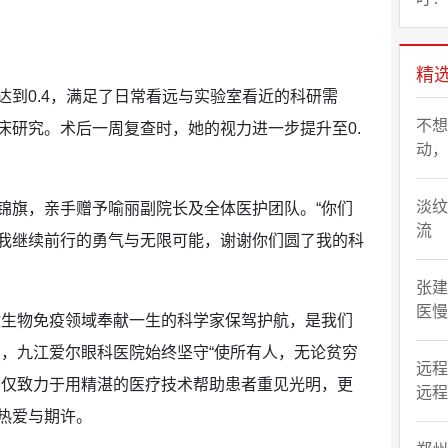
精
达到0.4，满足了日常看远与实验室看近的科研需
不想
床研究。术后一周复查时，她的视力进一步提升至0.
动，
淡纹
锦旗，亲手赠予喻丽副院长及全体医护团队。“你们
流
我继续前行的勇气与无限可能，谢谢你们圆了我的科
张建
医慢
微生物免疫领域奉献一生的科学家保驾护航，是我们
示，九江爱尔眼科医院始终坚守“使所有人，无论贫穷
远程
不仅致力于用精湛的医疗技术帮助患者重见光明，更
远程
热爱与期许。