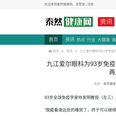
欢迎来到泰然健康网，请
登录
|
注册
资讯
首页
资讯
热点
行业
大健康
泰
首页
资讯
九江爱尔眼科为93岁免疫
九江爱尔眼科为93岁免
再
来源：
泰然健康
93岁全球免疫学家仲发明教授（左三
“我能看清远处的楼房了，终于可以继续