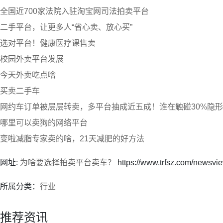
全国近700家法院入驻淘宝网司法拍卖平台
二手平台，让更多人“省心卖、放心买”
选对平台！健康医疗课售卖
校园外卖平台发展
今天外卖吃点啥
买卖二手车
网约车订单被层层转卖，多平台抽成近五成！谁在触碰30%隐
哪里可以卖狗的网络平台
变啦减脂专家卖的啥，21天减肥的好方法
网址:
为啥要选择拍卖平台卖车？
https://www.trfsz.com/newsvi
所属分类：
行业
推荐资讯