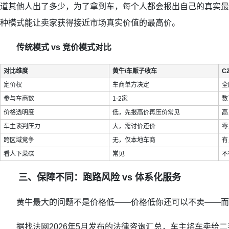
道其他人出了多少，为了拿到车，每个人都会报出自己的真实最
种模式能让卖家获得接近市场真实价值的最高价。
传统模式 vs 竞价模式对比
对比维度
黄牛/车贩子收车
C
定价权
车商单方决定
全
参与车商数
1-2家
数
价格透明度
低，先报高价再压价常见
高
车主谈判压力
大，需讨价还价
零
跨区域竞争
无，仅本地车商
有
看人下菜碟
常见
不
三、保障不同：跑路风险 vs 体系化服务
黄牛最大的问题不是价格低——价格低你还可以不卖——而
据找法网2026年5月发布的法律咨询汇总，车主将车卖给二