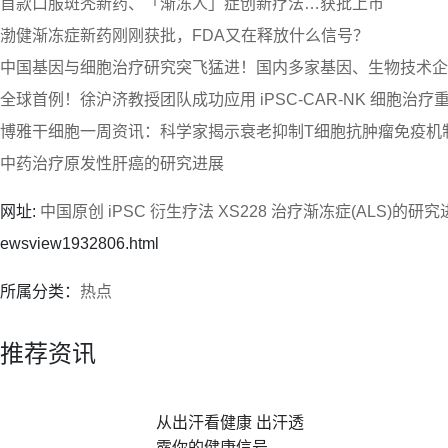
首款口服斑秃新药、「渐冻人」症创新疗法…获批上市
渤健渐冻症新药刚刚获批，FDA又在释放什么信号？
中国基因与细胞治疗研究突飞猛进！国内多家基因、生物技术企
全球首例！徐沪济教授团队成功应用 iPSC-CAR-NK 细胞治疗重
博雅干细胞一周资讯：科学家揭示衰老抑制T细胞抗肿瘤免疫机
中药治疗原发性肝癌的研究进展
网址:
中国原创 iPSC 衍生疗法 XS228 治疗渐冻症(ALS)的研究
ewsview1932806.html
所属分类：
热点
推荐资讯
从出汗看健康 出汗透
露你的健康信号