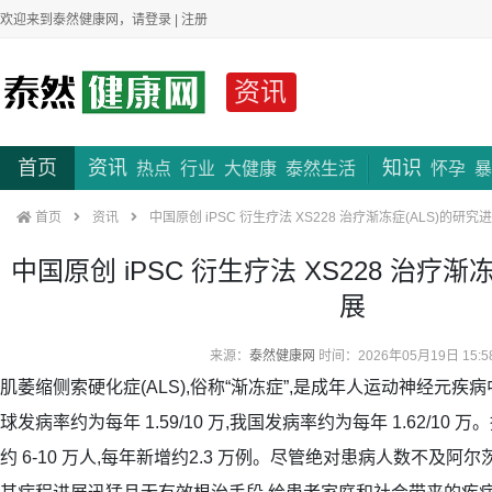
欢迎来到泰然健康网，请
登录
|
注册
资讯
首页
资讯
知识
热点
行业
大健康
泰然生活
怀孕
暴
首页
资讯
中国原创 iPSC 衍生疗法 XS228 治疗渐冻症(ALS)的研究
中国原创 iPSC 衍生疗法 XS228 治疗渐
展
来源：
泰然健康网
时间：2026年05月19日 15:5
肌萎缩侧索硬化症(ALS),俗称“渐冻症”,是成年人运动神经元
球发病率约为每年 1.59/10 万,我国发病率约为每年 1.62/10 
约 6-10 万人,每年新增约2.3 万例。尽管绝对患病人数不及阿